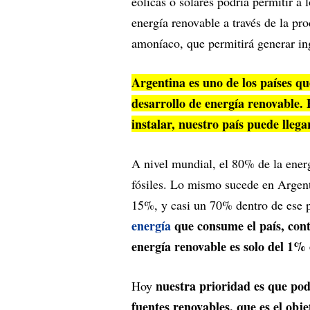
eólicas o solares podría permitir a 
energía renovable a través de la pr
amoníaco, que permitirá generar ing
Argentina es uno de los países q
desarrollo de energía renovable. 
instalar, nuestro país puede lle
A nivel mundial, el 80% de la ener
fósiles. Lo mismo sucede en Argenti
15%, y casi un 70% dentro de ese p
energía
que consume el país, cont
energía renovable es solo del 
nuestra prioridad es que pod
Hoy
fuentes renovables, que es el obje