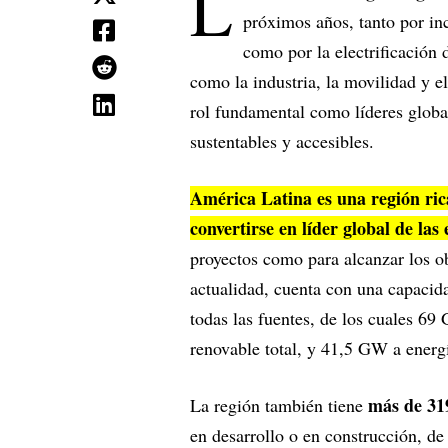
L
próximos años, tanto por in
como por la electrificación 
como la industria, la movilidad y 
rol fundamental como líderes global
sustentables y accesibles.
América Latina es una región rica
convertirse en líder global de las
proyectos como para alcanzar los o
actualidad, cuenta con una capacid
todas las fuentes, de los cuales 6
renovable total, y 41,5 GW a energí
más de 319
La región también tiene
en desarrollo o en construcción, de