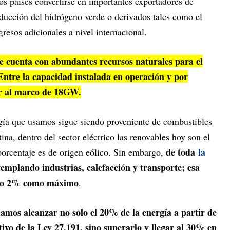
los países convertirse en importantes exportadores de
oducción del hidrógeno verde o derivados tales como el
resos adicionales a nivel internacional.
ue cuenta con abundantes recursos naturales para el
Entre la capacidad instalada en operación y por
gar al marco de 18GW.
gía que usamos sigue siendo proveniente de combustibles
na, dentro del sector eléctrico las renovables hoy son el
de toda
la
orcentaje es de origen eólico. Sin embargo,
emplando industrias, calefacción y transporte; esa
1% o 2% como máximo
.
amos alcanzar no solo el 20% de la energía a partir de
tivo de la Ley 27.191, sino superarlo y llegar al 30% en