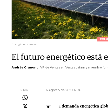
COLU
Energía renovable
.
El futuro energético está 
Andrés Gismondi
VP de Ventas en Vestas Latam y miembro fund
6 Agosto de 2023 12.36
SHARE
demanda energética glo
a