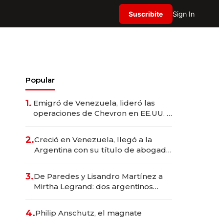
Suscribite
Sign In
Popular
1.
Emigró de Venezuela, lideró las
operaciones de Chevron en EE.UU. y
hoy es la única mujer CEO en Vaca
Muerta
2.
Creció en Venezuela, llegó a la
Argentina con su título de abogado
y construyó un imperio
gastronómico que revoluciona las
3.
De Paredes y Lisandro Martínez a
marcas "fast premium"
Mirtha Legrand: dos argentinos
impulsan el negocio del wellness
deportivo y el cuidado corporal
4.
Philip Anschutz, el magnate