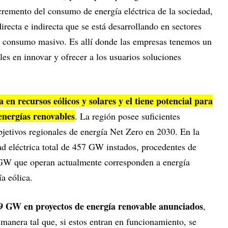
cremento del consumo de energía eléctrica de la sociedad,
directa e indirecta que se está desarrollando en sectores
el consumo masivo. Es allí donde las empresas tenemos un
es en innovar y ofrecer a los usuarios soluciones
 en recursos eólicos y solares y el tiene potencial para
 energías renovables
. La región posee suficientes
bjetivos regionales de energía Net Zero en 2030. En la
ad eléctrica total de 457 GW instados, procedentes de
9 GW que operan actualmente corresponden a energía
a eólica.
 GW en proyectos de energía renovable anunciados
,
 manera tal que, si estos entran en funcionamiento, se