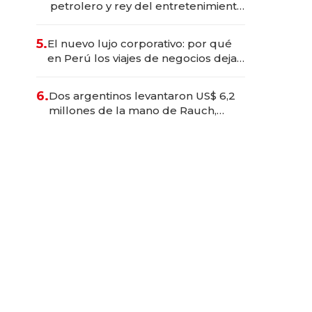
petrolero y rey del entretenimiento
que va por la licitación de
Tecnópolis junto a Fénix
5.
El nuevo lujo corporativo: por qué
en Perú los viajes de negocios dejan
de ser reuniones para convertirse
en experiencias transformadoras
6.
Dos argentinos levantaron US$ 6,2
millones de la mano de Rauch,
Englebienne y Woloski