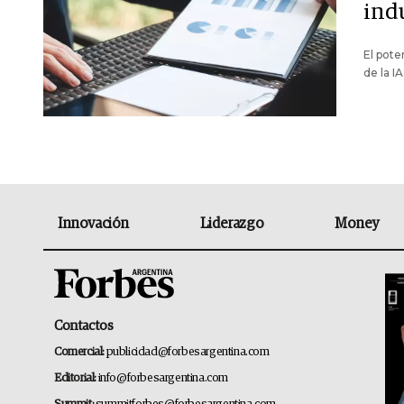
ind
El pote
de la IA
Innovación
Liderazgo
Money
Contactos
Comercial:
publicidad@forbesargentina.com
Editorial:
info@forbesargentina.com