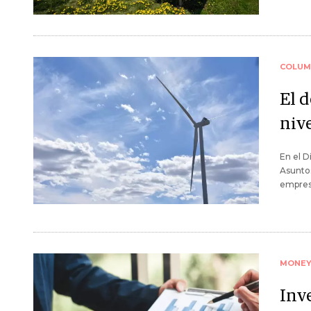
COLUM
El d
niv
En el D
Asuntos
empresa
MONE
Inve