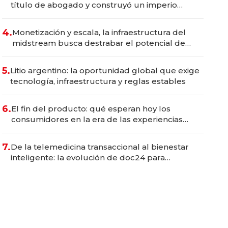
título de abogado y construyó un imperio
gastronómico que revoluciona las marcas "fast
premium"
4.
Monetización y escala, la infraestructura del
midstream busca destrabar el potencial de
Vaca Muerta
5.
Litio argentino: la oportunidad global que exige
tecnología, infraestructura y reglas estables
6.
El fin del producto: qué esperan hoy los
consumidores en la era de las experiencias
inteligentes
7.
De la telemedicina transaccional al bienestar
inteligente: la evolución de doc24 para
transformar a las organizaciones