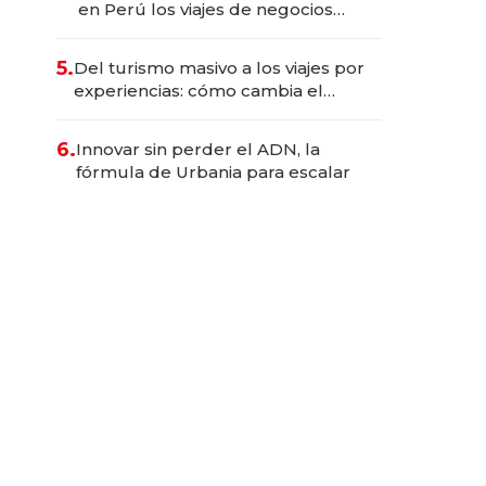
en Perú los viajes de negocios
dejan de ser reuniones para
convertirse en experiencias
5.
Del turismo masivo a los viajes por
transformadoras
experiencias: cómo cambia el
negocio de la asistencia al viajero
6.
Innovar sin perder el ADN, la
fórmula de Urbania para escalar