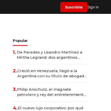
Suscribite
Sign In
Popular
1.
De Paredes y Lisandro Martínez a
Mirtha Legrand: dos argentinos
impulsan el negocio del wellness
deportivo y el cuidado corporal
2.
Creció en Venezuela, llegó a la
Argentina con su título de abogado
y construyó un imperio
gastronómico que revoluciona las
3.
Philip Anschutz, el magnate
marcas "fast premium"
petrolero y rey del entretenimiento
que va por la licitación de
Tecnópolis junto a Fénix
4.
El nuevo lujo corporativo: por qué