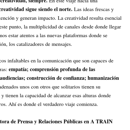
creatividad, siempre.
a
En este viaje hacia una
creatividad sigue siendo el norte.
Las ideas frescas y
atención y generan impacto. La creatividad resulta esencial
 este punto, la multiplicidad de canales desde donde llegar
mos estar atentos a las nuevas plataformas donde se
ión, los catalizadores de mensajes.
icos infaltables en la comunicación que son capaces de
empatía; comprensión profunda de las
ras:
s audiencias; construcción de confianza; humanización
adenados unos con otros que solitarios tienen su
n y tienen la capacidad de alcanzar esas alturas donde
tros. Ahí es donde el verdadero viaje comienza.
ctora de Prensa y Relaciones Públicas en A TRAIN