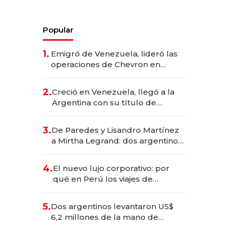
Popular
1.
Emigró de Venezuela, lideró las
operaciones de Chevron en
EE.UU. y hoy es la única mujer
CEO en Vaca Muerta
2.
Creció en Venezuela, llegó a la
Argentina con su título de
abogado y construyó un imperio
gastronómico que revoluciona
3.
De Paredes y Lisandro Martínez
las marcas "fast premium"
a Mirtha Legrand: dos argentinos
impulsan el negocio del wellness
deportivo y el cuidado corporal
4.
El nuevo lujo corporativo: por
qué en Perú los viajes de
negocios dejan de ser reuniones
para convertirse en experiencias
5.
Dos argentinos levantaron US$
transformadoras
6,2 millones de la mano de
Rauch, Englebienne y Woloski