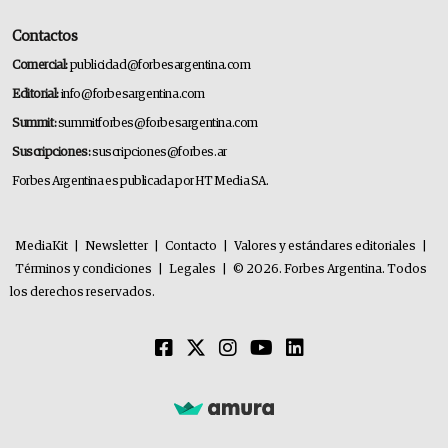
Contactos
Comercial:
publicidad@forbesargentina.com
Editorial:
info@forbesargentina.com
Summit:
summitforbes@forbesargentina.com
Suscripciones:
suscripciones@forbes.ar
Forbes Argentina es publicada por HT Media SA.
MediaKit
|
Newsletter
|
Contacto
|
Valores y estándares editoriales
|
Términos y condiciones
|
Legales
|
© 2026. Forbes Argentina. Todos
los derechos reservados.