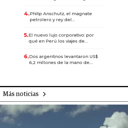
impulsan el negocio del wellness
deportivo y el cuidado corporal
4.
Philip Anschutz, el magnate
petrolero y rey del
entretenimiento que va por la
licitación de Tecnópolis junto a
5.
El nuevo lujo corporativo: por
Fénix
qué en Perú los viajes de
negocios dejan de ser reuniones
para convertirse en experiencias
6.
Dos argentinos levantaron US$
transformadoras
6,2 millones de la mano de
Rauch, Englebienne y Woloski
Más noticias