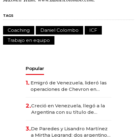
TAGS
Coaching
Daniel Colombo
ICF
Trabajo en equipo
Popular
1.
Emigró de Venezuela, lideró las
operaciones de Chevron en
EE.UU. y hoy es la única mujer
CEO en Vaca Muerta
2.
Creció en Venezuela, llegó a la
Argentina con su título de
abogado y construyó un imperio
gastronómico que revoluciona
3.
De Paredes y Lisandro Martínez
las marcas "fast premium"
a Mirtha Legrand: dos argentinos