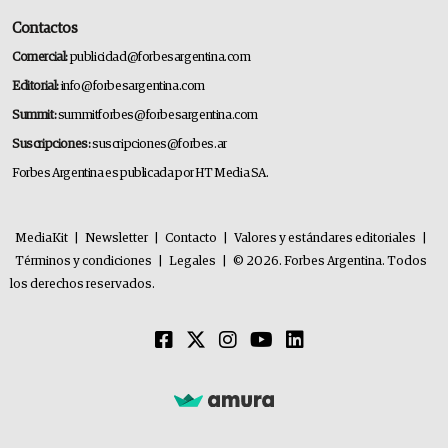
Contactos
Comercial:
publicidad@forbesargentina.com
Editorial:
info@forbesargentina.com
Summit:
summitforbes@forbesargentina.com
Suscripciones:
suscripciones@forbes.ar
Forbes Argentina es publicada por HT Media SA.
MediaKit
|
Newsletter
|
Contacto
|
Valores y estándares editoriales
|
Términos y condiciones
|
Legales
|
© 2026. Forbes Argentina. Todos
los derechos reservados.