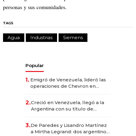
personas y sus comunidades.
TAGS
Agua
Industrias
Siemens
Popular
1.
Emigró de Venezuela, lideró las
operaciones de Chevron en
EE.UU. y hoy es la única mujer
CEO en Vaca Muerta
2.
Creció en Venezuela, llegó a la
Argentina con su título de
abogado y construyó un imperio
gastronómico que revoluciona
3.
De Paredes y Lisandro Martínez
las marcas "fast premium"
a Mirtha Legrand: dos argentinos