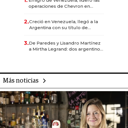
1.
Emigró de Venezuela, lideró las
operaciones de Chevron en
EE.UU. y hoy es la única mujer
CEO en Vaca Muerta
2.
Creció en Venezuela, llegó a la
Argentina con su título de
abogado y construyó un imperio
gastronómico que revoluciona
3.
De Paredes y Lisandro Martínez
las marcas "fast premium"
a Mirtha Legrand: dos argentinos
impulsan el negocio del wellness
deportivo y el cuidado corporal
Más noticias