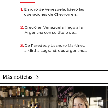
1.
Emigró de Venezuela, lideró las
operaciones de Chevron en
EE.UU. y hoy es la única mujer
CEO en Vaca Muerta
2.
Creció en Venezuela, llegó a la
Argentina con su título de
abogado y construyó un imperio
gastronómico que revoluciona
3.
De Paredes y Lisandro Martínez
las marcas "fast premium"
a Mirtha Legrand: dos argentinos
impulsan el negocio del wellness
deportivo y el cuidado corporal
Más noticias