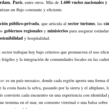
erdam
París
1.600 vuelos nacionales y 
,
, entre otros. Más de
izan un flujo constante y eficiente.
ción público-privada
sector turismo
cá
, que articula al
, las
gobiernos regionales
ministerios
los
y
para asegurar estándar
ostenibilidad
y hospitalidad.
 sector trabajan hoy bajo criterios que promueven el uso eficie
 frágiles y la integración de comunidades locales en las cade
co: es un país-mosaico, donde cada región aporta una forma di
 la costa hasta la selva, pasando por la sierra y el altiplano, 
país convierte cada encuentro en una experiencia con identidad 
que termina en el mar, un convento virreinal o una balsa sobre