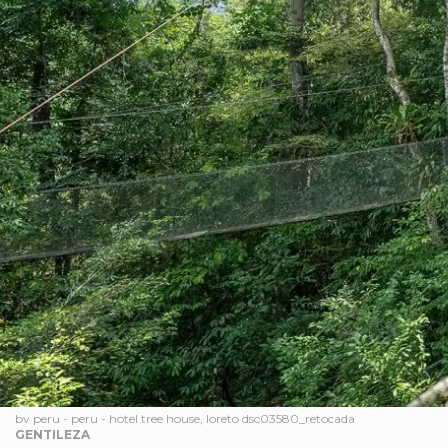
bv peru - peru - hotel tree house, loreto dsc03580_retocada
GENTILEZA