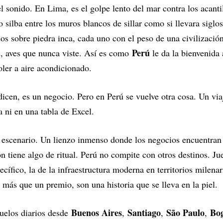
 sonido. En Lima, es el golpe lento del mar contra los acanti
o silba entre los muros blancos de sillar como si llevara sigl
os sobre piedra inca, cada uno con el peso de una civilización
Perú
s, aves que nunca viste. Así es como
le da la bienvenida
oler a aire acondicionado.
dicen, es un negocio. Pero en Perú se vuelve otra cosa. Un vi
 ni en una tabla de Excel.
 escenario. Un lienzo inmenso donde los negocios encuentran 
 tiene algo de ritual. Perú no compite con otros destinos. Jueg
cífico, la de la infraestructura moderna en territorios milenari
 más que un premio, son una historia que se lleva en la piel.
Buenos Aires
Santiago
São Paulo
Bo
vuelos diarios desde
,
,
,