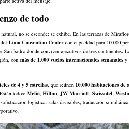
 parte activa del mensaje.
enzo de todo
a natural, no se esconde: se exhibe. En las terrazas de Miraflor
Lima Convention Center
s del
con capacidad para 10.000 per
de San Isidro donde conviven ejecutivos de tres continentes. L
más de 1.000 vuelos internacionales semanales
egión, con
y 
teles de 4 y 5 estrellas
10.000 habitaciones de a
, que reúnen
Meliá
Hilton
JW Marriott
Swissotel
Westi
 Están todos:
,
,
,
,
e sofisticación logística: salas divisibles, traducción simultán
rporativo.