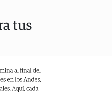
ra tus
ina al final del
les en los Andes,
ales. Aquí, cada