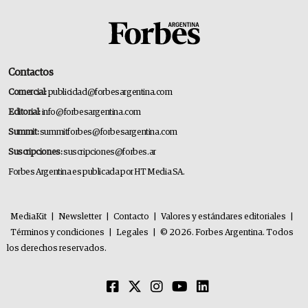
Contactos
Comercial:
publicidad@forbesargentina.com
Editorial:
info@forbesargentina.com
Summit:
summitforbes@forbesargentina.com
Suscripciones:
suscripciones@forbes.ar
Forbes Argentina es publicada por HT Media SA.
MediaKit
|
Newsletter
|
Contacto
|
Valores y estándares editoriales
|
Términos y condiciones
|
Legales
|
© 2026. Forbes Argentina. Todos
los derechos reservados.