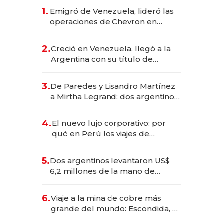
1.
Emigró de Venezuela, lideró las
operaciones de Chevron en
EE.UU. y hoy es la única mujer
CEO en Vaca Muerta
2.
Creció en Venezuela, llegó a la
Argentina con su título de
abogado y construyó un imperio
gastronómico que revoluciona
3.
De Paredes y Lisandro Martínez
las marcas "fast premium"
a Mirtha Legrand: dos argentinos
impulsan el negocio del wellness
deportivo y el cuidado corporal
4.
El nuevo lujo corporativo: por
qué en Perú los viajes de
negocios dejan de ser reuniones
para convertirse en experiencias
5.
Dos argentinos levantaron US$
transformadoras
6,2 millones de la mano de
Rauch, Englebienne y Woloski
6.
Viaje a la mina de cobre más
grande del mundo: Escondida, el
gigante chileno que exporta US$