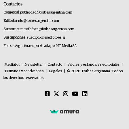
Contactos
Comercial:
publicidad@forbesargentina.com
Editorial:
info@forbesargentina.com
Summit:
summitforbes@forbesargentina.com
Suscripciones:
suscripciones@forbes.ar
Forbes Argentina es publicada por HT Media SA.
MediaKit
|
Newsletter
|
Contacto
|
Valores y estándares editoriales
|
Términos y condiciones
|
Legales
|
© 2026. Forbes Argentina. Todos
los derechos reservados.