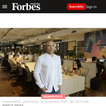
Sign In
Suscribite
BRANDVOICE
matias soliño - growthing - bv noviembre 2023 - dsc_5973 web
MARCE ARIAS