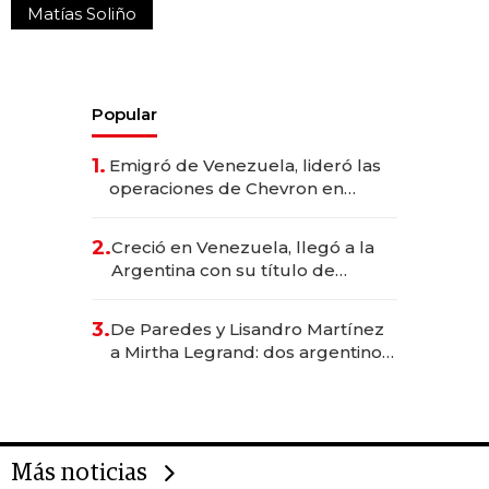
Matías Soliño
Popular
1.
Emigró de Venezuela, lideró las
operaciones de Chevron en
EE.UU. y hoy es la única mujer
CEO en Vaca Muerta
2.
Creció en Venezuela, llegó a la
Argentina con su título de
abogado y construyó un imperio
gastronómico que revoluciona
3.
De Paredes y Lisandro Martínez
las marcas "fast premium"
a Mirtha Legrand: dos argentinos
impulsan el negocio del wellness
deportivo y el cuidado corporal
Más noticias