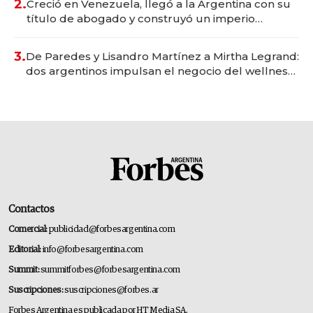
2.
Creció en Venezuela, llegó a la Argentina con su
título de abogado y construyó un imperio
gastronómico que revoluciona las marcas "fast
premium"
3.
De Paredes y Lisandro Martínez a Mirtha Legrand:
dos argentinos impulsan el negocio del wellness
deportivo y el cuidado corporal
Contactos
Comercial:
publicidad@forbesargentina.com
Editorial:
info@forbesargentina.com
Summit:
summitforbes@forbesargentina.com
Suscripciones:
suscripciones@forbes.ar
Forbes Argentina es publicada por HT Media SA.