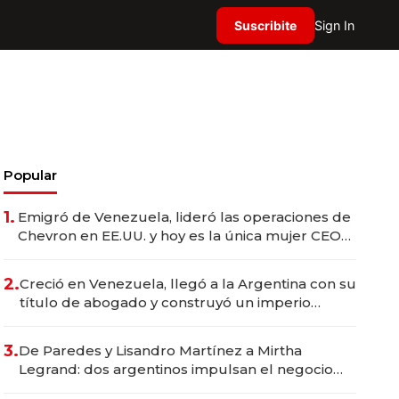
Suscribite
Sign In
Popular
1.
Emigró de Venezuela, lideró las operaciones de
Chevron en EE.UU. y hoy es la única mujer CEO
en Vaca Muerta
2.
Creció en Venezuela, llegó a la Argentina con su
título de abogado y construyó un imperio
gastronómico que revoluciona las marcas "fast
premium"
3.
De Paredes y Lisandro Martínez a Mirtha
Legrand: dos argentinos impulsan el negocio
del wellness deportivo y el cuidado corporal