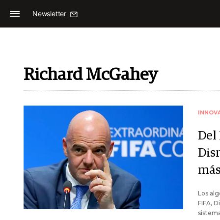
Newsletter
Richard McGahey
INNOV
Del
Disn
más
Los alg
FIFA, D
sistem