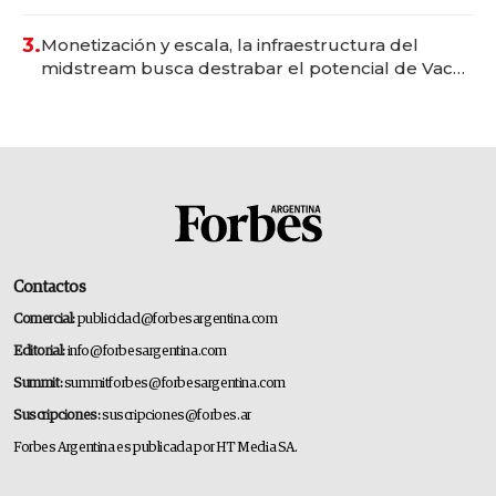
para fundar startups biotech
3.
Monetización y escala, la infraestructura del
midstream busca destrabar el potencial de Vaca
Muerta
Contactos
Comercial:
publicidad@forbesargentina.com
Editorial:
info@forbesargentina.com
Summit:
summitforbes@forbesargentina.com
Suscripciones:
suscripciones@forbes.ar
Forbes Argentina es publicada por HT Media SA.