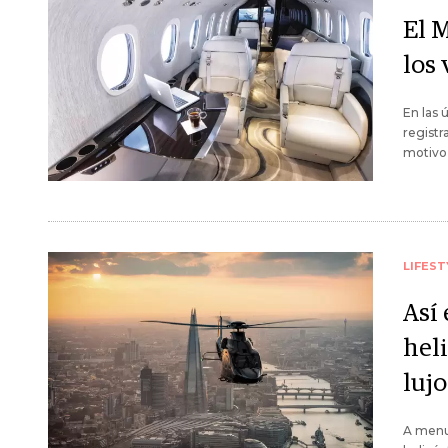
El 
los
En las 
registr
motivo 
LIFEST
Así 
hel
luj
A menud