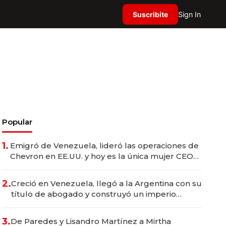
Suscribite
Sign In
Popular
1.
Emigró de Venezuela, lideró las operaciones de
Chevron en EE.UU. y hoy es la única mujer CEO
en Vaca Muerta
2.
Creció en Venezuela, llegó a la Argentina con su
título de abogado y construyó un imperio
gastronómico que revoluciona las marcas "fast
premium"
3.
De Paredes y Lisandro Martínez a Mirtha