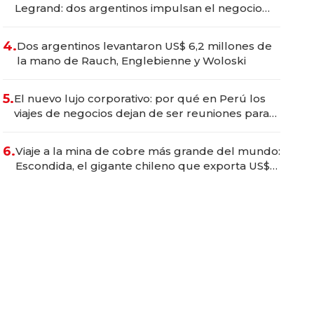
Legrand: dos argentinos impulsan el negocio
del wellness deportivo y el cuidado corporal
4.
Dos argentinos levantaron US$ 6,2 millones de
la mano de Rauch, Englebienne y Woloski
5.
El nuevo lujo corporativo: por qué en Perú los
viajes de negocios dejan de ser reuniones para
convertirse en experiencias transformadoras
6.
Viaje a la mina de cobre más grande del mundo:
Escondida, el gigante chileno que exporta US$
14.000 millones anuales