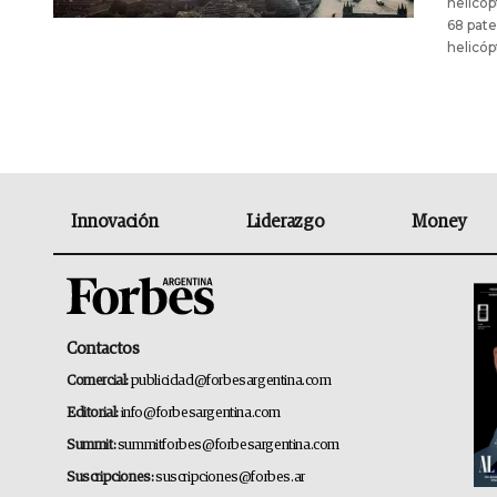
helicóp
68 pate
helicó
Innovación
Liderazgo
Money
Contactos
Comercial:
publicidad@forbesargentina.com
Editorial:
info@forbesargentina.com
Summit:
summitforbes@forbesargentina.com
Suscripciones:
suscripciones@forbes.ar