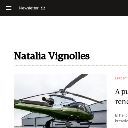
Newsletter
Natalia Vignolles
LIFEST
A pu
ren
El heli
británic