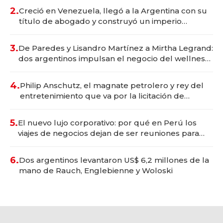
2.
Creció en Venezuela, llegó a la Argentina con su
título de abogado y construyó un imperio
gastronómico que revoluciona las marcas "fast
premium"
3.
De Paredes y Lisandro Martínez a Mirtha Legrand:
dos argentinos impulsan el negocio del wellness
deportivo y el cuidado corporal
4.
Philip Anschutz, el magnate petrolero y rey del
entretenimiento que va por la licitación de
Tecnópolis junto a Fénix
5.
El nuevo lujo corporativo: por qué en Perú los
viajes de negocios dejan de ser reuniones para
convertirse en experiencias transformadoras
6.
Dos argentinos levantaron US$ 6,2 millones de la
mano de Rauch, Englebienne y Woloski