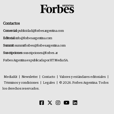
Contactos
Comercial:
publicidad@forbesargentina.com
Editorial:
info@forbesargentina.com
Summit:
summitforbes@forbesargentina.com
Suscripciones:
suscripciones@forbes.ar
Forbes Argentina es publicada por HT Media SA.
MediaKit
|
Newsletter
|
Contacto
|
Valores y estándares editoriales
|
Términos y condiciones
|
Legales
|
© 2026. Forbes Argentina. Todos
los derechos reservados.