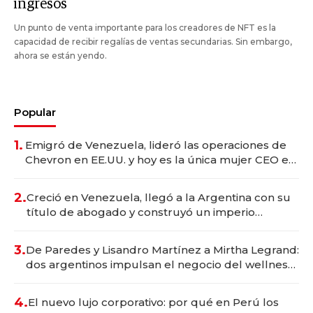
ingresos
Un punto de venta importante para los creadores de NFT es la
capacidad de recibir regalías de ventas secundarias. Sin embargo,
ahora se están yendo.
Popular
1.
Emigró de Venezuela, lideró las operaciones de
Chevron en EE.UU. y hoy es la única mujer CEO en
Vaca Muerta
2.
Creció en Venezuela, llegó a la Argentina con su
título de abogado y construyó un imperio
gastronómico que revoluciona las marcas "fast
premium"
3.
De Paredes y Lisandro Martínez a Mirtha Legrand:
dos argentinos impulsan el negocio del wellness
deportivo y el cuidado corporal
4.
El nuevo lujo corporativo: por qué en Perú los