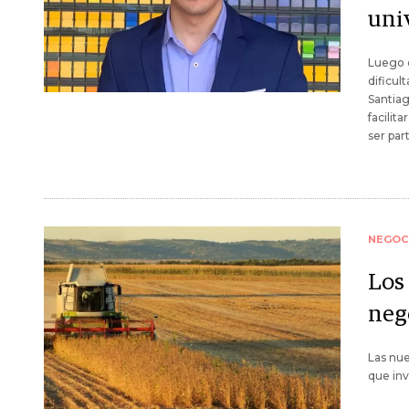
uni
Luego d
dificul
Santia
facilit
ser par
NEGOC
Los
neg
Las nue
que inv