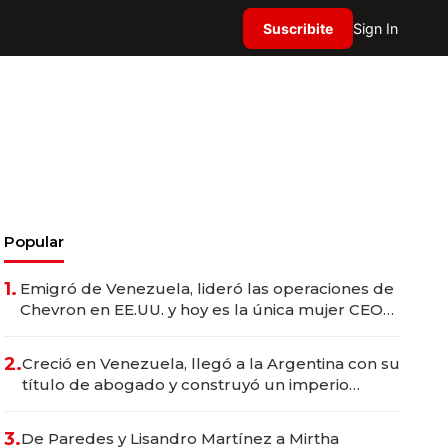
Suscribite
Sign In
Popular
1.
Emigró de Venezuela, lideró las operaciones de
Chevron en EE.UU. y hoy es la única mujer CEO
en Vaca Muerta
2.
Creció en Venezuela, llegó a la Argentina con su
título de abogado y construyó un imperio
gastronómico que revoluciona las marcas "fast
premium"
3.
De Paredes y Lisandro Martínez a Mirtha