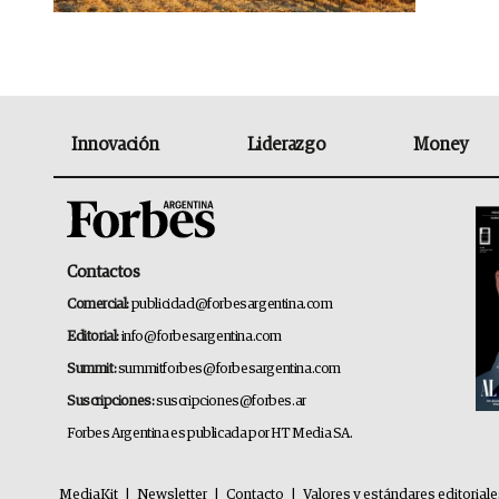
Innovación
Liderazgo
Money
Contactos
Comercial:
publicidad@forbesargentina.com
Editorial:
info@forbesargentina.com
Summit:
summitforbes@forbesargentina.com
Suscripciones:
suscripciones@forbes.ar
Forbes Argentina es publicada por HT Media SA.
MediaKit
|
Newsletter
|
Contacto
|
Valores y estándares editorial