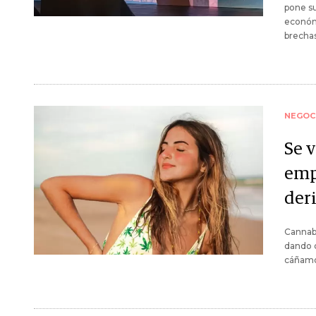
pone su
económi
brecha
NEGOC
Se 
emp
der
Cannab
dando q
cáñamo