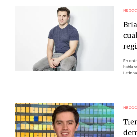
NEGOC
Bri
cuá
reg
En entr
habla s
Latino
NEGOC
Tie
dem