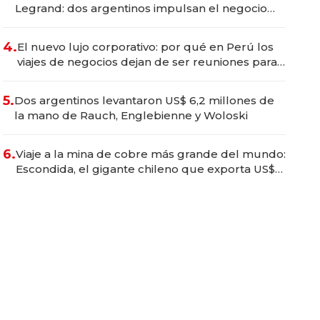
Legrand: dos argentinos impulsan el negocio
del wellness deportivo y el cuidado corporal
4.
El nuevo lujo corporativo: por qué en Perú los
viajes de negocios dejan de ser reuniones para
convertirse en experiencias transformadoras
5.
Dos argentinos levantaron US$ 6,2 millones de
la mano de Rauch, Englebienne y Woloski
6.
Viaje a la mina de cobre más grande del mundo:
Escondida, el gigante chileno que exporta US$
14.000 millones anuales