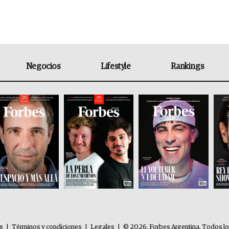
Negocios
Lifestyle
Rankings
es
|
Términos y condiciones
|
Legales
|
© 2026. Forbes Argentina. Todos l