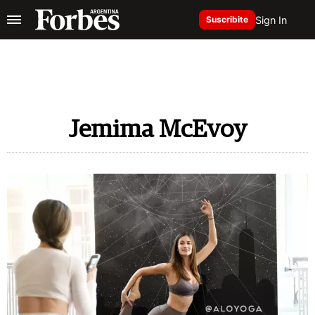
Sign In
Suscribite
Jemima McEvoy