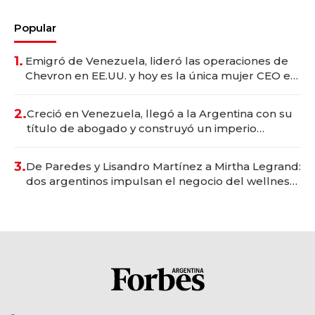
Popular
1.
Emigró de Venezuela, lideró las operaciones de
Chevron en EE.UU. y hoy es la única mujer CEO en
Vaca Muerta
2.
Creció en Venezuela, llegó a la Argentina con su
título de abogado y construyó un imperio
gastronómico que revoluciona las marcas "fast
premium"
3.
De Paredes y Lisandro Martínez a Mirtha Legrand:
dos argentinos impulsan el negocio del wellness
deportivo y el cuidado corporal