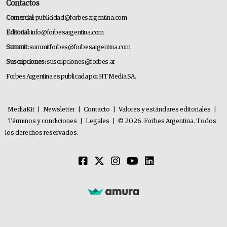
Contactos
Comercial:
publicidad@forbesargentina.com
Editorial:
info@forbesargentina.com
Summit:
summitforbes@forbesargentina.com
Suscripciones:
suscripciones@forbes.ar
Forbes Argentina es publicada por HT Media SA.
MediaKit
|
Newsletter
|
Contacto
|
Valores y estándares editoriales
|
Términos y condiciones
|
Legales
|
© 2026. Forbes Argentina. Todos
los derechos reservados.