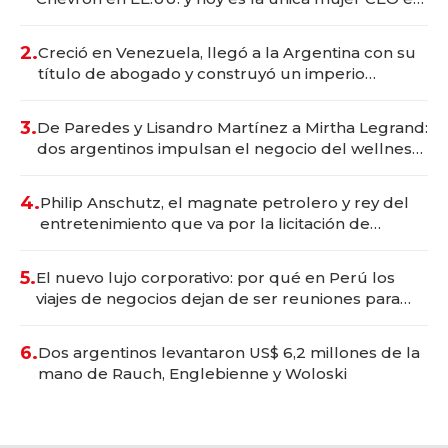
Vaca Muerta
2.
Creció en Venezuela, llegó a la Argentina con su
título de abogado y construyó un imperio
gastronómico que revoluciona las marcas "fast
premium"
3.
De Paredes y Lisandro Martínez a Mirtha Legrand:
dos argentinos impulsan el negocio del wellness
deportivo y el cuidado corporal
4.
Philip Anschutz, el magnate petrolero y rey del
entretenimiento que va por la licitación de
Tecnópolis junto a Fénix
5.
El nuevo lujo corporativo: por qué en Perú los
viajes de negocios dejan de ser reuniones para
convertirse en experiencias transformadoras
6.
Dos argentinos levantaron US$ 6,2 millones de la
mano de Rauch, Englebienne y Woloski