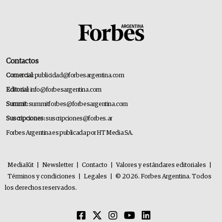
Contactos
Comercial:
publicidad@forbesargentina.com
Editorial:
info@forbesargentina.com
Summit:
summitforbes@forbesargentina.com
Suscripciones:
suscripciones@forbes.ar
Forbes Argentina es publicada por HT Media SA.
MediaKit
|
Newsletter
|
Contacto
|
Valores y estándares editoriales
|
Términos y condiciones
|
Legales
|
© 2026. Forbes Argentina. Todos
los derechos reservados.