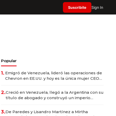
Suscribite
Sign In
Popular
1.
Emigró de Venezuela, lideró las operaciones de
Chevron en EE.UU. y hoy es la única mujer CEO
en Vaca Muerta
2.
Creció en Venezuela, llegó a la Argentina con su
título de abogado y construyó un imperio
gastronómico que revoluciona las marcas "fast
premium"
3.
De Paredes y Lisandro Martínez a Mirtha