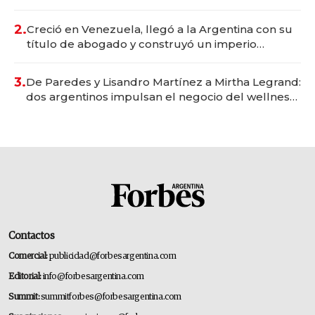
Vaca Muerta
2.
Creció en Venezuela, llegó a la Argentina con su
título de abogado y construyó un imperio
gastronómico que revoluciona las marcas "fast
premium"
3.
De Paredes y Lisandro Martínez a Mirtha Legrand:
dos argentinos impulsan el negocio del wellness
deportivo y el cuidado corporal
Contactos
Comercial:
publicidad@forbesargentina.com
Editorial:
info@forbesargentina.com
Summit:
summitforbes@forbesargentina.com