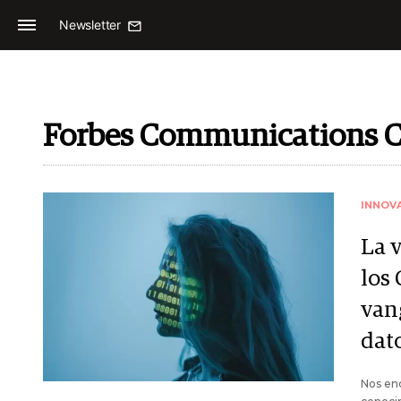
Newsletter
Forbes Communications C
INNOV
La 
los
van
dat
Nos enc