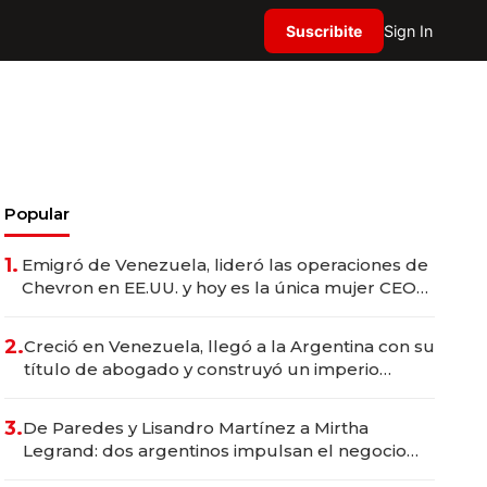
Suscribite
Sign In
Popular
1.
Emigró de Venezuela, lideró las operaciones de
Chevron en EE.UU. y hoy es la única mujer CEO
en Vaca Muerta
2.
Creció en Venezuela, llegó a la Argentina con su
título de abogado y construyó un imperio
gastronómico que revoluciona las marcas "fast
premium"
3.
De Paredes y Lisandro Martínez a Mirtha
Legrand: dos argentinos impulsan el negocio
del wellness deportivo y el cuidado corporal