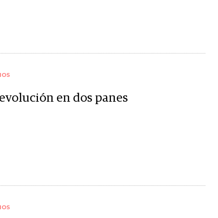
IOS
revolución en dos panes
IOS