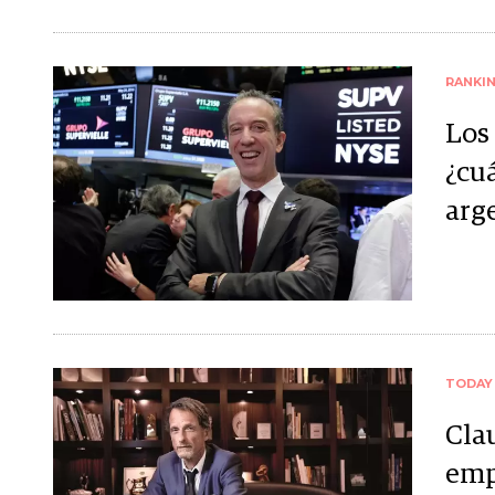
RANKI
Los
¿cuá
arg
TODAY
Cla
emp