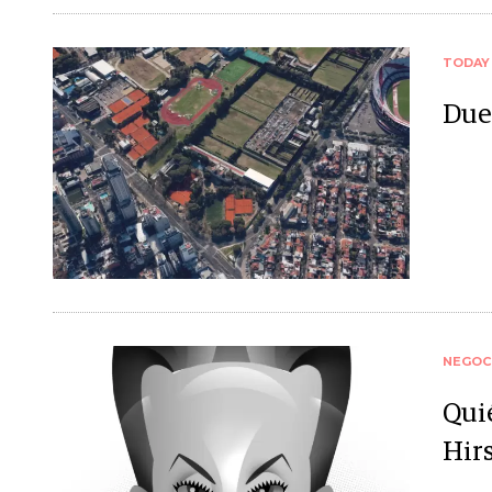
TODAY
Due
NEGOC
Qui
Hir