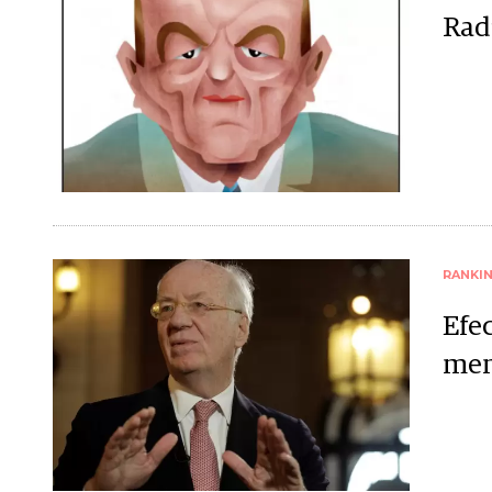
Rad
RANKI
Efec
men