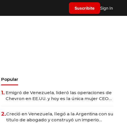
Suscribite
Sign In
Popular
1.
Emigró de Venezuela, lideró las operaciones de
Chevron en EE.UU. y hoy es la única mujer CEO
en Vaca Muerta
2.
Creció en Venezuela, llegó a la Argentina con su
título de abogado y construyó un imperio
gastronómico que revoluciona las marcas "fast