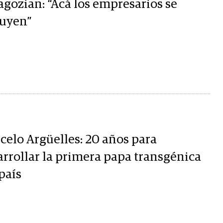
agozian: “Acá los empresarios se
luyen”
celo Argüelles: 20 años para
arrollar la primera papa transgénica
país