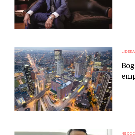
LIDER
Bog
emp
NEGOC