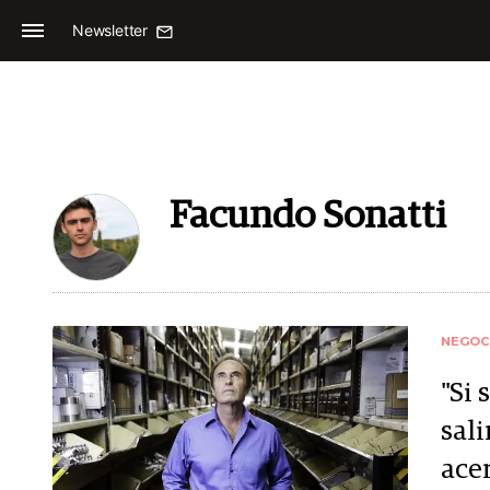
Newsletter
Facundo Sonatti
NEGOC
"Si
sali
ace