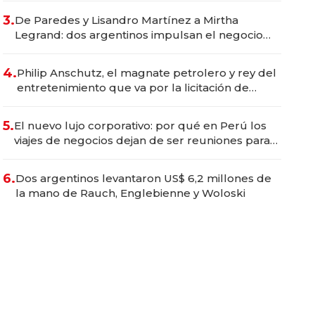
premium"
3.
De Paredes y Lisandro Martínez a Mirtha
Legrand: dos argentinos impulsan el negocio
del wellness deportivo y el cuidado corporal
4.
Philip Anschutz, el magnate petrolero y rey del
entretenimiento que va por la licitación de
Tecnópolis junto a Fénix
5.
El nuevo lujo corporativo: por qué en Perú los
viajes de negocios dejan de ser reuniones para
convertirse en experiencias transformadoras
6.
Dos argentinos levantaron US$ 6,2 millones de
la mano de Rauch, Englebienne y Woloski