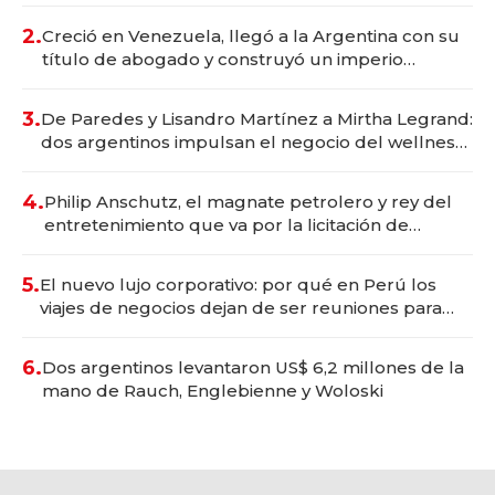
2.
Creció en Venezuela, llegó a la Argentina con su
título de abogado y construyó un imperio
gastronómico que revoluciona las marcas "fast
premium"
3.
De Paredes y Lisandro Martínez a Mirtha Legrand:
dos argentinos impulsan el negocio del wellness
deportivo y el cuidado corporal
4.
Philip Anschutz, el magnate petrolero y rey del
entretenimiento que va por la licitación de
Tecnópolis junto a Fénix
5.
El nuevo lujo corporativo: por qué en Perú los
viajes de negocios dejan de ser reuniones para
convertirse en experiencias transformadoras
6.
Dos argentinos levantaron US$ 6,2 millones de la
mano de Rauch, Englebienne y Woloski