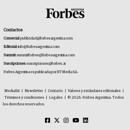
Contactos
Comercial:
publicidad@forbesargentina.com
Editorial:
info@forbesargentina.com
Summit:
summitforbes@forbesargentina.com
Suscripciones:
suscripciones@forbes.ar
Forbes Argentina es publicada por HT Media SA.
MediaKit
|
Newsletter
|
Contacto
|
Valores y estándares editoriales
|
Términos y condiciones
|
Legales
|
© 2026. Forbes Argentina. Todos
los derechos reservados.