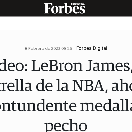
Forbes Digital
8 Febrero de 2023 08.26
deo: LeBron James,
rella de la NBA, ah
ontundente medall
pecho