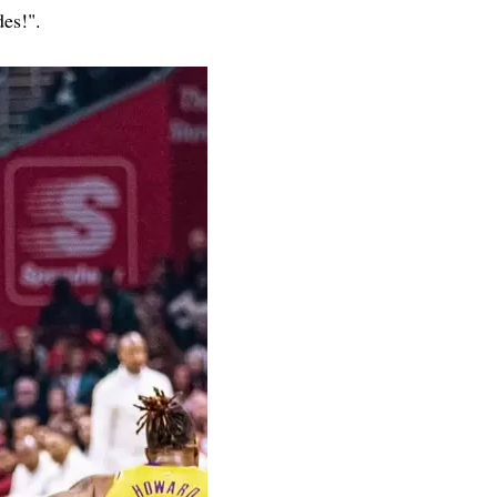
des!".