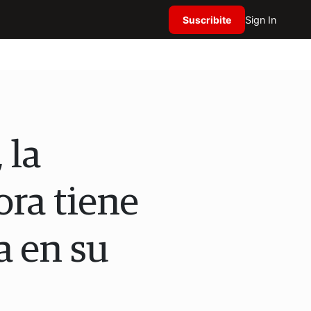
Suscribite
Sign In
 la
ora tiene
a en su