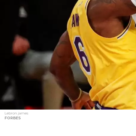
Lebron james
FORBES