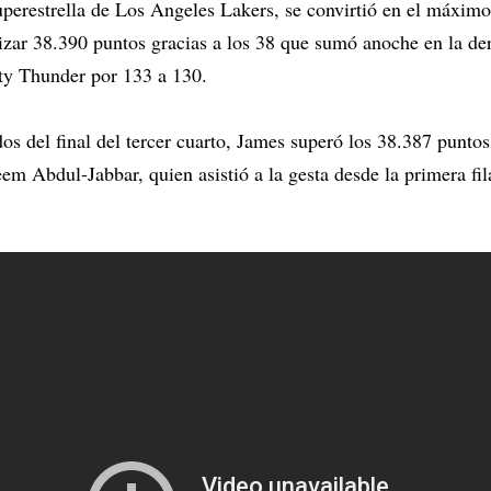
perestrella de Los Angeles Lakers, se convirtió en el máximo 
izar 38.390 puntos gracias a los 38 que sumó anoche en la de
y Thunder por 133 a 130.
s del final del tercer cuarto, James superó los 38.387 punto
eem Abdul-Jabbar, quien asistió a la gesta desde la primera fi