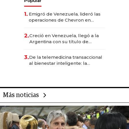
Popular
1.
Emigró de Venezuela, lideró las
operaciones de Chevron en
EE.UU. y hoy es la única mujer
CEO en Vaca Muerta
2.
Creció en Venezuela, llegó a la
Argentina con su título de
abogado y construyó un imperio
gastronómico que revoluciona
3.
De la telemedicina transaccional
las marcas "fast premium"
al bienestar inteligente: la
evolución de doc24 para
transformar a las organizaciones
Más noticias