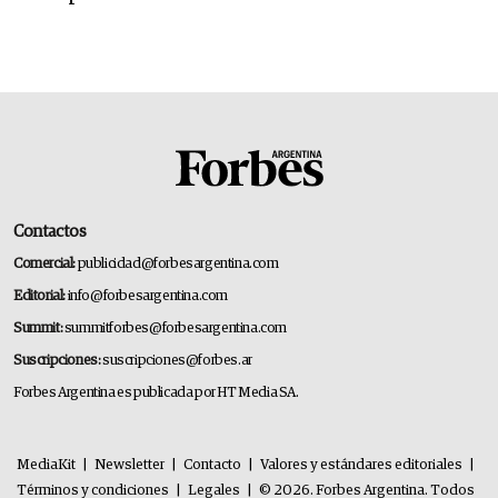
Contactos
Comercial:
publicidad@forbesargentina.com
Editorial:
info@forbesargentina.com
Summit:
summitforbes@forbesargentina.com
Suscripciones:
suscripciones@forbes.ar
Forbes Argentina es publicada por HT Media SA.
MediaKit
|
Newsletter
|
Contacto
|
Valores y estándares editoriales
|
Términos y condiciones
|
Legales
|
© 2026. Forbes Argentina. Todos