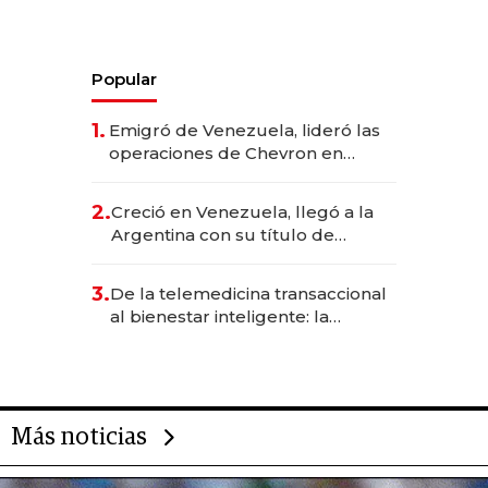
Popular
1.
Emigró de Venezuela, lideró las
operaciones de Chevron en
EE.UU. y hoy es la única mujer
CEO en Vaca Muerta
2.
Creció en Venezuela, llegó a la
Argentina con su título de
abogado y construyó un imperio
gastronómico que revoluciona
3.
De la telemedicina transaccional
las marcas "fast premium"
al bienestar inteligente: la
evolución de doc24 para
transformar a las organizaciones
Más noticias