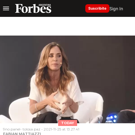
Sign In
Suscribite
TODAY
9no panel- tolosa paz - 2021-11-25 at 13.27.41
FABIAN MATTIAZZI