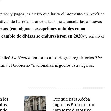
s
terior y pagos, es cierto que hasta el momento en América
ativas de barreras arancelarias o no arancelarias o nuevos
(con algunas excepciones notables como
ivisas
e cambio de divisas se endurecieron en 2020
)”, señaló el
publicó
La Nación
, en torno a los riesgos regulatorios
The
ina el Gobierno “nacionaliza negocios estratégicos,
n los
Por qué para Adeba
ntos
Ingresos Brutos es un
 y de
impuesto distorsivo