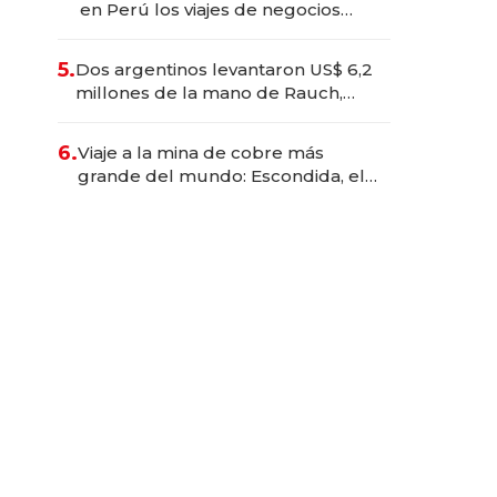
en Perú los viajes de negocios
dejan de ser reuniones para
convertirse en experiencias
5.
Dos argentinos levantaron US$ 6,2
transformadoras
millones de la mano de Rauch,
Englebienne y Woloski
6.
Viaje a la mina de cobre más
grande del mundo: Escondida, el
gigante chileno que exporta US$
14.000 millones anuales