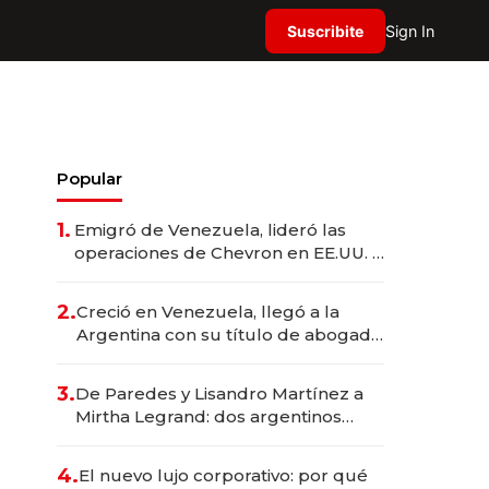
Suscribite
Sign In
Popular
1.
Emigró de Venezuela, lideró las
operaciones de Chevron en EE.UU. y
hoy es la única mujer CEO en Vaca
Muerta
2.
Creció en Venezuela, llegó a la
Argentina con su título de abogado
y construyó un imperio
gastronómico que revoluciona las
3.
De Paredes y Lisandro Martínez a
marcas "fast premium"
Mirtha Legrand: dos argentinos
impulsan el negocio del wellness
deportivo y el cuidado corporal
4.
El nuevo lujo corporativo: por qué