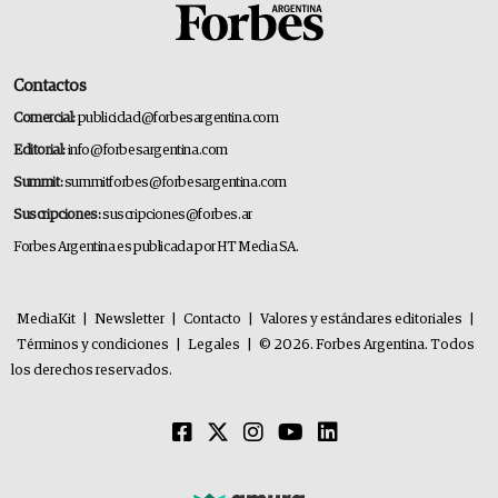
Contactos
Comercial:
publicidad@forbesargentina.com
Editorial:
info@forbesargentina.com
Summit:
summitforbes@forbesargentina.com
Suscripciones:
suscripciones@forbes.ar
Forbes Argentina es publicada por HT Media SA.
MediaKit
|
Newsletter
|
Contacto
|
Valores y estándares editoriales
|
Términos y condiciones
|
Legales
|
© 2026. Forbes Argentina. Todos
los derechos reservados.