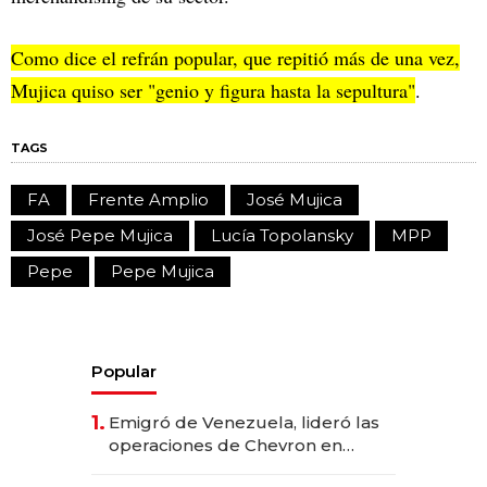
Como dice el refrán popular, que repitió más de una vez,
Mujica quiso ser "genio y figura hasta la sepultura"
.
TAGS
FA
Frente Amplio
José Mujica
José Pepe Mujica
Lucía Topolansky
MPP
Pepe
Pepe Mujica
Popular
1.
Emigró de Venezuela, lideró las
operaciones de Chevron en
EE.UU. y hoy es la única mujer