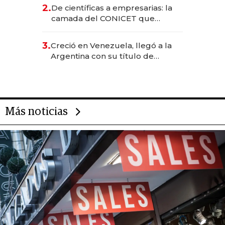
CEO en Vaca Muerta
2.
De científicas a empresarias: la
camada del CONICET que
levantó más de US$ 40 millones
para fundar startups biotech
3.
Creció en Venezuela, llegó a la
Argentina con su título de
abogado y construyó un imperio
gastronómico que revoluciona
las marcas "fast premium"
Más noticias