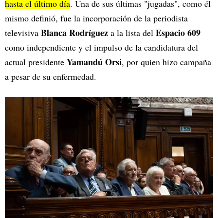
hasta el último día
. Una de sus últimas "jugadas", como él
mismo definió, fue la incorporación de la periodista
Blanca Rodríguez
Espacio 609
televisiva
a la lista del
como independiente y el impulso de la candidatura del
Yamandú Orsi
actual presidente
, por quien hizo campaña
a pesar de su enfermedad.