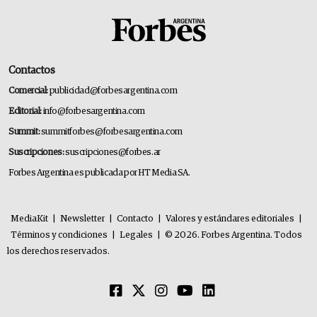
Contactos
Comercial:
publicidad@forbesargentina.com
Editorial:
info@forbesargentina.com
Summit:
summitforbes@forbesargentina.com
Suscripciones:
suscripciones@forbes.ar
Forbes Argentina es publicada por HT Media SA.
MediaKit
|
Newsletter
|
Contacto
|
Valores y estándares editoriales
|
Términos y condiciones
|
Legales
|
© 2026. Forbes Argentina. Todos
los derechos reservados.