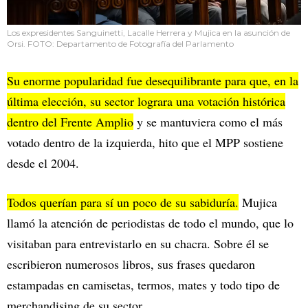
Los expresidentes Sanguinetti, Lacalle Herrera y Mujica en la asunción de
Orsi. FOTO: Departamento de Fotografía del Parlamento
Su enorme popularidad fue desequilibrante para que, en la
última elección, su sector lograra una votación histórica
dentro del Frente Amplio
y se mantuviera como el más
votado dentro de la izquierda, hito que el MPP sostiene
desde el 2004.
Todos querían para sí un poco de su sabiduría.
Mujica
llamó la atención de periodistas de todo el mundo, que lo
visitaban para entrevistarlo en su chacra. Sobre él se
escribieron numerosos libros, sus frases quedaron
estampadas en camisetas, termos, mates y todo tipo de
merchandising de su sector.