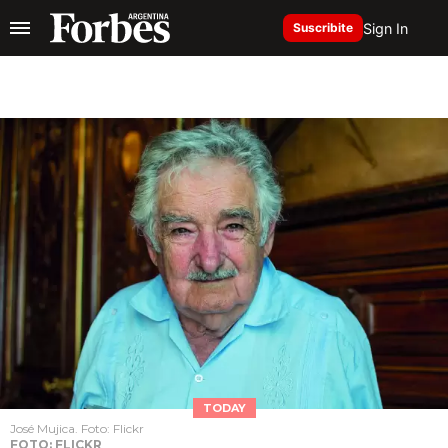
Sign In
Suscribite
TODAY
José Mujica. Foto: Flickr
FOTO: FLICKR