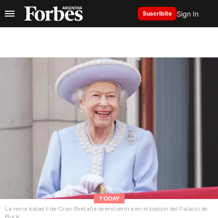
Sign In
Suscribite
TODAY
La reina Isabel II de Gran Bretaña se encuentra en el balcón del Palacio de
Buck