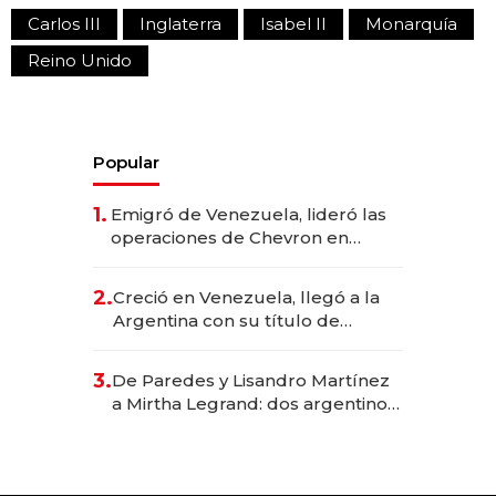
Carlos III
Inglaterra
Isabel II
Monarquía
Reino Unido
Popular
1.
Emigró de Venezuela, lideró las
operaciones de Chevron en
EE.UU. y hoy es la única mujer
CEO en Vaca Muerta
2.
Creció en Venezuela, llegó a la
Argentina con su título de
abogado y construyó un imperio
gastronómico que revoluciona
3.
De Paredes y Lisandro Martínez
las marcas "fast premium"
a Mirtha Legrand: dos argentinos
impulsan el negocio del wellness
deportivo y el cuidado corporal