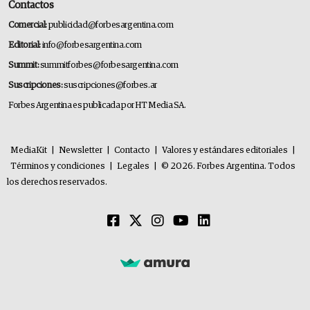
Contactos
Comercial:
publicidad@forbesargentina.com
Editorial:
info@forbesargentina.com
Summit:
summitforbes@forbesargentina.com
Suscripciones:
suscripciones@forbes.ar
Forbes Argentina es publicada por HT Media SA.
MediaKit
|
Newsletter
|
Contacto
|
Valores y estándares editoriales
|
Términos y condiciones
|
Legales
|
© 2026. Forbes Argentina. Todos
los derechos reservados.