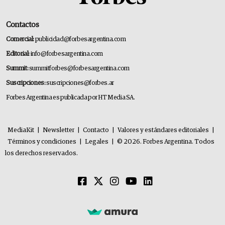
Contactos
Comercial:
publicidad@forbesargentina.com
Editorial:
info@forbesargentina.com
Summit:
summitforbes@forbesargentina.com
Suscripciones:
suscripciones@forbes.ar
Forbes Argentina es publicada por HT Media SA.
MediaKit
|
Newsletter
|
Contacto
|
Valores y estándares editoriales
|
Términos y condiciones
|
Legales
|
© 2026. Forbes Argentina. Todos
los derechos reservados.