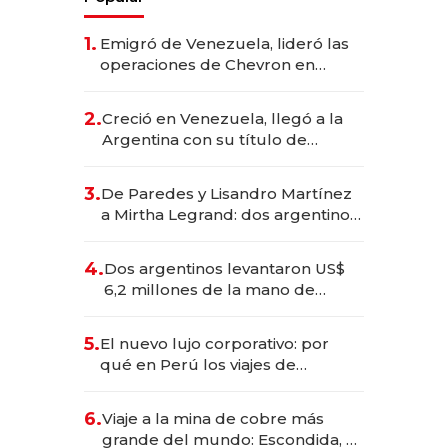
1.
Emigró de Venezuela, lideró las
operaciones de Chevron en
EE.UU. y hoy es la única mujer
CEO en Vaca Muerta
2.
Creció en Venezuela, llegó a la
Argentina con su título de
abogado y construyó un imperio
gastronómico que revoluciona
3.
De Paredes y Lisandro Martínez
las marcas "fast premium"
a Mirtha Legrand: dos argentinos
impulsan el negocio del wellness
deportivo y el cuidado corporal
4.
Dos argentinos levantaron US$
6,2 millones de la mano de
Rauch, Englebienne y Woloski
5.
El nuevo lujo corporativo: por
qué en Perú los viajes de
negocios dejan de ser reuniones
para convertirse en experiencias
6.
Viaje a la mina de cobre más
transformadoras
grande del mundo: Escondida, el