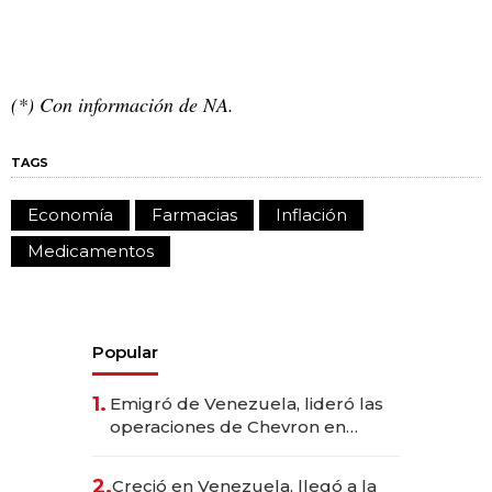
(*) Con información de NA.
TAGS
Economía
Farmacias
Inflación
Medicamentos
Popular
1.
Emigró de Venezuela, lideró las
operaciones de Chevron en
EE.UU. y hoy es la única mujer
CEO en Vaca Muerta
2.
Creció en Venezuela, llegó a la