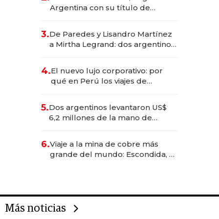
Argentina con su título de
abogado y construyó un imperio
gastronómico que revoluciona
3.
De Paredes y Lisandro Martínez
las marcas "fast premium"
a Mirtha Legrand: dos argentinos
impulsan el negocio del wellness
deportivo y el cuidado corporal
4.
El nuevo lujo corporativo: por
qué en Perú los viajes de
negocios dejan de ser reuniones
para convertirse en experiencias
5.
Dos argentinos levantaron US$
transformadoras
6,2 millones de la mano de
Rauch, Englebienne y Woloski
6.
Viaje a la mina de cobre más
grande del mundo: Escondida, el
gigante chileno que exporta US$
14.000 millones anuales
Más noticias