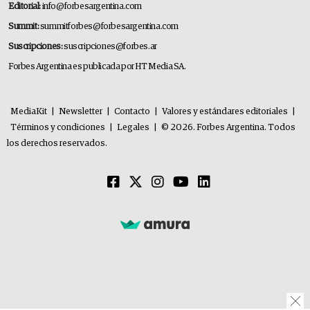
Editorial:
info@forbesargentina.com
Summit:
summitforbes@forbesargentina.com
Suscripciones:
suscripciones@forbes.ar
Forbes Argentina es publicada por HT Media SA.
MediaKit
|
Newsletter
|
Contacto
|
Valores y estándares editoriales
|
Términos y condiciones
|
Legales
|
© 2026. Forbes Argentina. Todos
los derechos reservados.