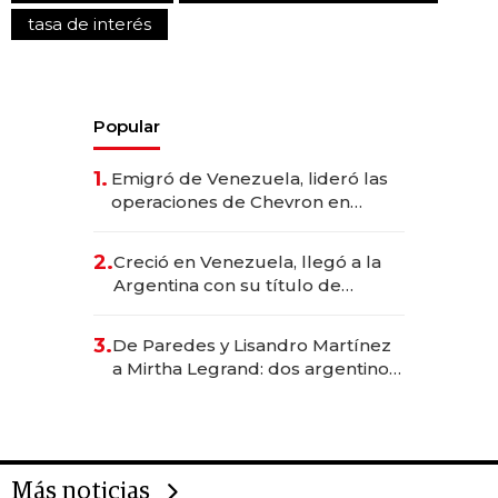
tasa de interés
Popular
1.
Emigró de Venezuela, lideró las
operaciones de Chevron en
EE.UU. y hoy es la única mujer
CEO en Vaca Muerta
2.
Creció en Venezuela, llegó a la
Argentina con su título de
abogado y construyó un imperio
gastronómico que revoluciona
3.
De Paredes y Lisandro Martínez
las marcas "fast premium"
a Mirtha Legrand: dos argentinos
impulsan el negocio del wellness
deportivo y el cuidado corporal
Más noticias