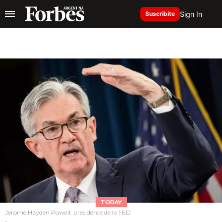
Sign In
Suscribite
TODAY
Jerome Hayden Powell, presidente de la FED
.