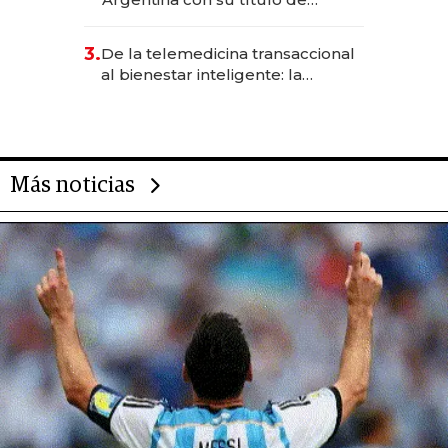
abogado y construyó un imperio
gastronómico que revoluciona
3.
De la telemedicina transaccional
las marcas "fast premium"
al bienestar inteligente: la
evolución de doc24 para
transformar a las organizaciones
Más noticias