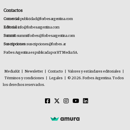
Contactos
Comercial:
publicidad@forbesargentina.com
Editorial:
info@forbesargentina.com
Summit:
summitforbes@forbesargentina.com
Suscripciones:
suscripciones@forbes.ar
Forbes Argentina es publicada por HT Media SA.
MediaKit
|
Newsletter
|
Contacto
|
Valores y estándares editoriales
|
Términos y condiciones
|
Legales
|
© 2026. Forbes Argentina. Todos
los derechos reservados.