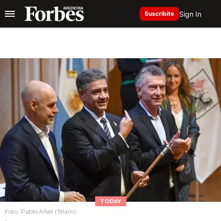
Sign In
Suscribite
TODAY
Foto: Pablo Añeli (Télam)
.