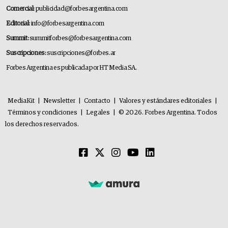
Comercial:
publicidad@forbesargentina.com
Editorial:
info@forbesargentina.com
Summit:
summitforbes@forbesargentina.com
Suscripciones:
suscripciones@forbes.ar
Forbes Argentina es publicada por HT Media SA.
MediaKit
|
Newsletter
|
Contacto
|
Valores y estándares editoriales
|
Términos y condiciones
|
Legales
|
© 2026. Forbes Argentina. Todos
los derechos reservados.