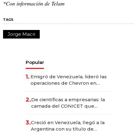
*Con información de Telam
TAGS
Jorge Macri
Popular
1.
Emigró de Venezuela, lideró las
operaciones de Chevron en
EE.UU. y hoy es la única mujer
CEO en Vaca Muerta
2.
De científicas a empresarias: la
camada del CONICET que
levantó más de US$ 40 millones
para fundar startups biotech
3.
Creció en Venezuela, llegó a la
Argentina con su título de
abogado y construyó un imperio