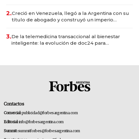
Vaca Muerta
2.
Creció en Venezuela, llegó a la Argentina con su
título de abogado y construyó un imperio
gastronómico que revoluciona las marcas "fast
premium"
3.
De la telemedicina transaccional al bienestar
inteligente: la evolución de doc24 para
transformar a las organizaciones
Contactos
Comercial:
publicidad@forbesargentina.com
Editorial:
info@forbesargentina.com
Summit:
summitforbes@forbesargentina.com