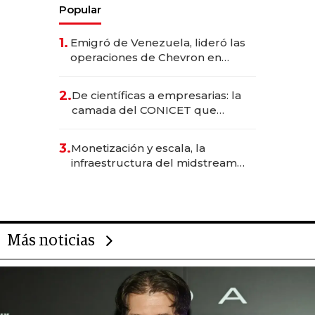
Popular
1.
Emigró de Venezuela, lideró las
operaciones de Chevron en
EE.UU. y hoy es la única mujer
CEO en Vaca Muerta
2.
De científicas a empresarias: la
camada del CONICET que
levantó más de US$ 40 millones
para fundar startups biotech
3.
Monetización y escala, la
infraestructura del midstream
busca destrabar el potencial de
Vaca Muerta
Más noticias