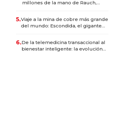
millones de la mano de Rauch,
Englebienne y Woloski
5.
Viaje a la mina de cobre más grande
del mundo: Escondida, el gigante
chileno que exporta US$ 14.000
millones anuales
6.
De la telemedicina transaccional al
bienestar inteligente: la evolución
de doc24 para transformar a las
organizaciones