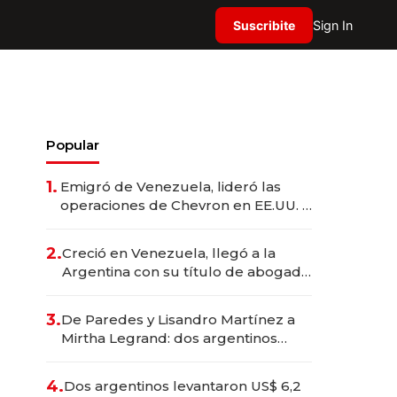
Suscribite
Sign In
Popular
1.
Emigró de Venezuela, lideró las
operaciones de Chevron en EE.UU. y
hoy es la única mujer CEO en Vaca
Muerta
2.
Creció en Venezuela, llegó a la
Argentina con su título de abogado
y construyó un imperio
gastronómico que revoluciona las
3.
De Paredes y Lisandro Martínez a
marcas "fast premium"
Mirtha Legrand: dos argentinos
impulsan el negocio del wellness
deportivo y el cuidado corporal
4.
Dos argentinos levantaron US$ 6,2