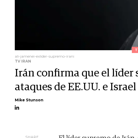
T
ali-jamenei-exlider-supremo-irani
TV IRAN
Irán confirma que el líde
ataques de EE.UU. e Israel
Mike Stunson
SHARE