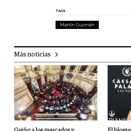
TAGS
Martín Guzmán
Más noticias
Guiño a los mercados y
El blogu