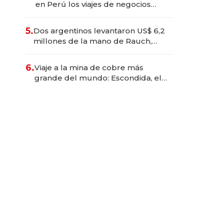
en Perú los viajes de negocios
dejan de ser reuniones para
convertirse en experiencias
5.
Dos argentinos levantaron US$ 6,2
transformadoras
millones de la mano de Rauch,
Englebienne y Woloski
6.
Viaje a la mina de cobre más
grande del mundo: Escondida, el
gigante chileno que exporta US$
14.000 millones anuales