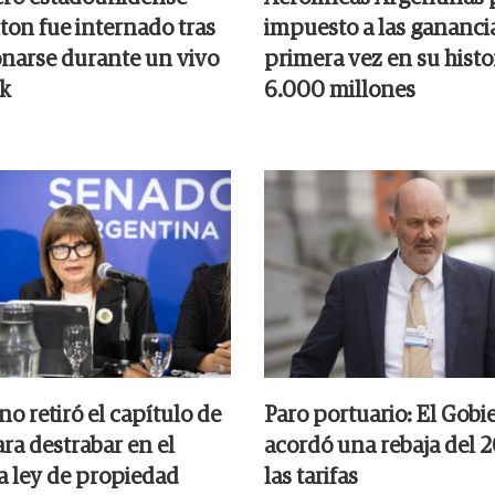
ton fue internado tras
impuesto a las gananci
onarse durante un vivo
primera vez en su histor
k
6.000 millones
no retiró el capítulo de
Paro portuario: El Gobi
ara destrabar en el
acordó una rebaja del 
a ley de propiedad
las tarifas