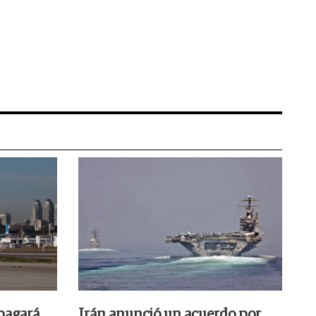
pagará
Irán anunció un acuerdo por