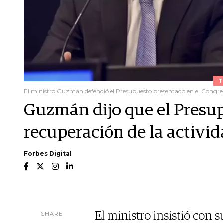
T
El ministro Guzmán defendió el Presupuesto presentado en el Congre
Guzmán dijo que el Presu
recuperación de la activi
Forbes Digital
SHARE
El ministro insistió con su