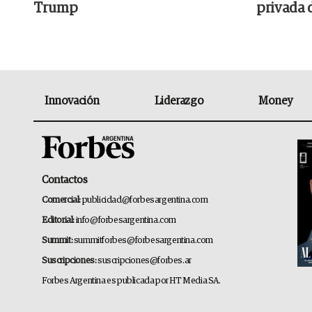
Trump
privada 
Innovación
Liderazgo
Money
Contactos
Comercial:
publicidad@forbesargentina.com
Editorial:
info@forbesargentina.com
Summit:
summitforbes@forbesargentina.com
Suscripciones:
suscripciones@forbes.ar
Forbes Argentina es publicada por HT Media SA.