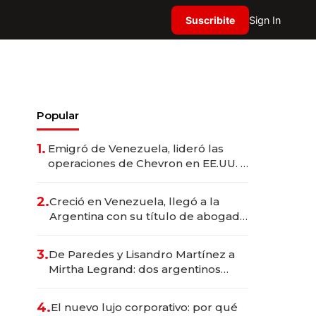
Suscribite
Sign In
Popular
1.
Emigró de Venezuela, lideró las
operaciones de Chevron en EE.UU. y
hoy es la única mujer CEO en Vaca
Muerta
2.
Creció en Venezuela, llegó a la
Argentina con su título de abogado
y construyó un imperio
gastronómico que revoluciona las
3.
De Paredes y Lisandro Martínez a
marcas "fast premium"
Mirtha Legrand: dos argentinos
impulsan el negocio del wellness
deportivo y el cuidado corporal
4.
El nuevo lujo corporativo: por qué