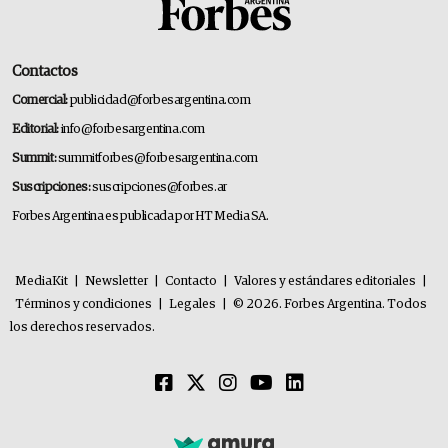
Contactos
Comercial:
publicidad@forbesargentina.com
Editorial:
info@forbesargentina.com
Summit:
summitforbes@forbesargentina.com
Suscripciones:
suscripciones@forbes.ar
Forbes Argentina es publicada por HT Media SA.
MediaKit
|
Newsletter
|
Contacto
|
Valores y estándares editoriales
|
Términos y condiciones
|
Legales
|
© 2026. Forbes Argentina. Todos
los derechos reservados.