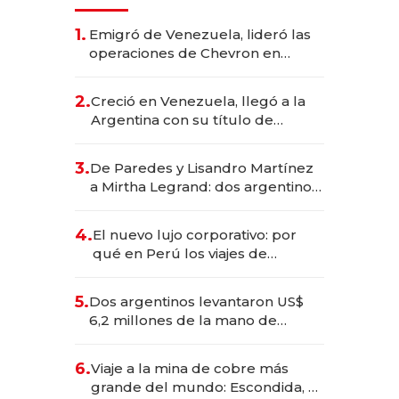
1.
Emigró de Venezuela, lideró las
operaciones de Chevron en
EE.UU. y hoy es la única mujer
CEO en Vaca Muerta
2.
Creció en Venezuela, llegó a la
Argentina con su título de
abogado y construyó un imperio
gastronómico que revoluciona
3.
De Paredes y Lisandro Martínez
las marcas "fast premium"
a Mirtha Legrand: dos argentinos
impulsan el negocio del wellness
deportivo y el cuidado corporal
4.
El nuevo lujo corporativo: por
qué en Perú los viajes de
negocios dejan de ser reuniones
para convertirse en experiencias
5.
Dos argentinos levantaron US$
transformadoras
6,2 millones de la mano de
Rauch, Englebienne y Woloski
6.
Viaje a la mina de cobre más
grande del mundo: Escondida, el