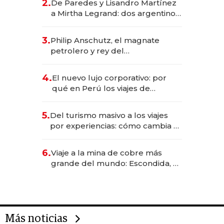
2.
De Paredes y Lisandro Martínez
las marcas "fast premium"
a Mirtha Legrand: dos argentinos
impulsan el negocio del wellness
deportivo y el cuidado corporal
3.
Philip Anschutz, el magnate
petrolero y rey del
entretenimiento que va por la
licitación de Tecnópolis junto a
4.
El nuevo lujo corporativo: por
Fénix
qué en Perú los viajes de
negocios dejan de ser reuniones
para convertirse en experiencias
5.
Del turismo masivo a los viajes
transformadoras
por experiencias: cómo cambia el
negocio de la asistencia al viajero
6.
Viaje a la mina de cobre más
grande del mundo: Escondida, el
gigante chileno que exporta US$
14.000 millones anuales
Más noticias