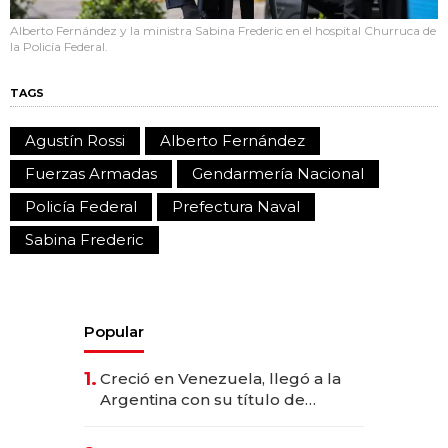
Alberto Fernández y la ministra Sabina Frederic en el hospital Churruca de
la Policía Federal.
TAGS
Agustín Rossi
Alberto Fernández
Fuerzas Armadas
Gendarmería Nacional
Policía Federal
Prefectura Naval
Sabina Frederic
Popular
1.
Creció en Venezuela, llegó a la
Argentina con su título de
abogado y construyó un imperio
gastronómico que revoluciona