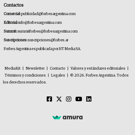
Contactos
Comercial:
publicidad@forbesargentina.com
Editorial:
info@forbesargentina.com
Summit:
summitforbes@forbesargentina.com
Suscripciones:
suscripciones@forbes.ar
Forbes Argentina es publicada por HT Media SA.
MediaKit
|
Newsletter
|
Contacto
|
Valores y estándares editoriales
|
Términos y condiciones
|
Legales
|
© 2026. Forbes Argentina. Todos
los derechos reservados.