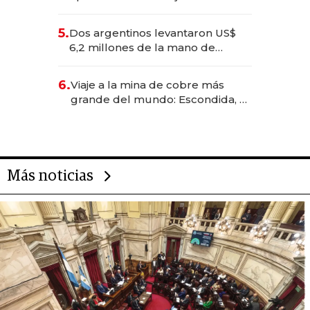
negocios dejan de ser reuniones
para convertirse en experiencias
5.
Dos argentinos levantaron US$
transformadoras
6,2 millones de la mano de
Rauch, Englebienne y Woloski
6.
Viaje a la mina de cobre más
grande del mundo: Escondida, el
gigante chileno que exporta US$
14.000 millones anuales
Más noticias