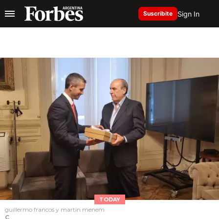
Sign In
Suscribite
TODAY
guillermo francos y martin menem
C