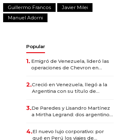
Guillermo Francos
Javier Milei
Manuel Adorni
Popular
1.
Emigró de Venezuela, lideró las
operaciones de Chevron en
EE.UU. y hoy es la única mujer
CEO en Vaca Muerta
2.
Creció en Venezuela, llegó a la
Argentina con su título de
abogado y construyó un imperio
gastronómico que revoluciona
3.
De Paredes y Lisandro Martínez
las marcas "fast premium"
a Mirtha Legrand: dos argentinos
impulsan el negocio del wellness
deportivo y el cuidado corporal
4.
El nuevo lujo corporativo: por
qué en Perú los viajes de