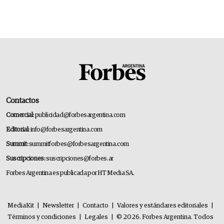
Contactos
Comercial:
publicidad@forbesargentina.com
Editorial:
info@forbesargentina.com
Summit:
summitforbes@forbesargentina.com
Suscripciones:
suscripciones@forbes.ar
Forbes Argentina es publicada por HT Media SA.
MediaKit
|
Newsletter
|
Contacto
|
Valores y estándares editoriales
|
Términos y condiciones
|
Legales
|
© 2026. Forbes Argentina. Todos