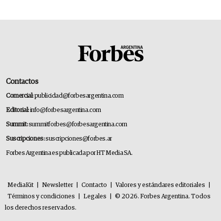
Contactos
Comercial:
publicidad@forbesargentina.com
Editorial:
info@forbesargentina.com
Summit:
summitforbes@forbesargentina.com
Suscripciones:
suscripciones@forbes.ar
Forbes Argentina es publicada por HT Media SA.
MediaKit
|
Newsletter
|
Contacto
|
Valores y estándares editoriales
|
Términos y condiciones
|
Legales
|
© 2026. Forbes Argentina. Todos
los derechos reservados.