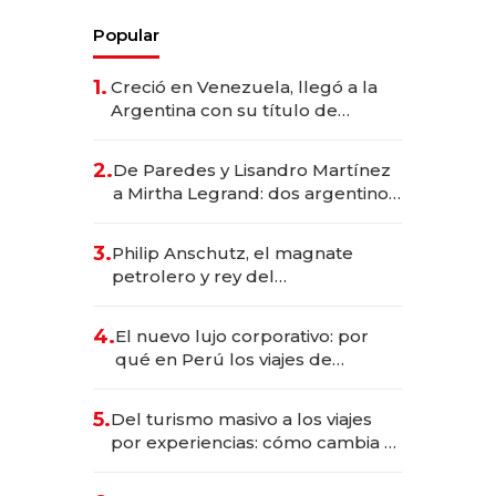
Popular
1.
Creció en Venezuela, llegó a la
Argentina con su título de
abogado y construyó un imperio
gastronómico que revoluciona
2.
De Paredes y Lisandro Martínez
las marcas "fast premium"
a Mirtha Legrand: dos argentinos
impulsan el negocio del wellness
deportivo y el cuidado corporal
3.
Philip Anschutz, el magnate
petrolero y rey del
entretenimiento que va por la
licitación de Tecnópolis junto a
4.
El nuevo lujo corporativo: por
Fénix
qué en Perú los viajes de
negocios dejan de ser reuniones
para convertirse en experiencias
5.
Del turismo masivo a los viajes
transformadoras
por experiencias: cómo cambia el
negocio de la asistencia al viajero