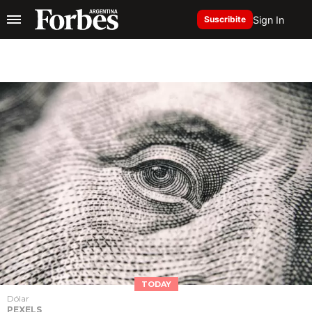
Sign In
Suscribite
TODAY
Dólar
PEXELS