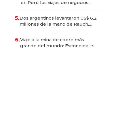
en Perú los viajes de negocios
dejan de ser reuniones para
convertirse en experiencias
5.
Dos argentinos levantaron US$ 6,2
transformadoras
millones de la mano de Rauch,
Englebienne y Woloski
6.
Viaje a la mina de cobre más
grande del mundo: Escondida, el
gigante chileno que exporta US$
14.000 millones anuales