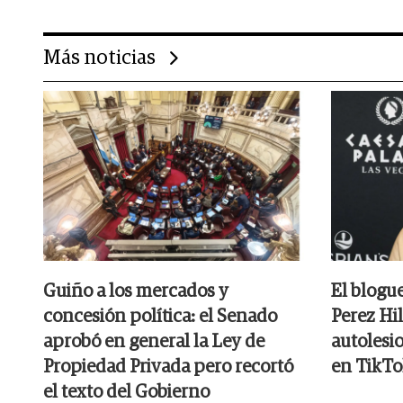
Más noticias
Guiño a los mercados y
El blogu
concesión política: el Senado
Perez Hil
aprobó en general la Ley de
autolesi
Propiedad Privada pero recortó
en TikTo
el texto del Gobierno