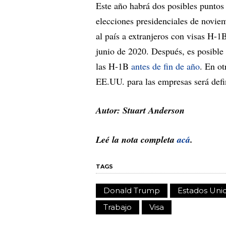
Este año habrá dos posibles puntos 
elecciones presidenciales de noviemb
al país a extranjeros con visas H-1
junio de 2020. Después, es posible
las H-1B
antes de fin de año
. En ot
EE.UU. para las empresas será defin
Autor: Stuart Anderson
Leé la nota completa
acá
.
TAGS
Donald Trump
Estados Uni
Trabajo
Visa