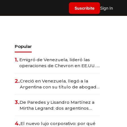
Suscribite
Sign In
Popular
1.
Emigró de Venezuela, lideró las
operaciones de Chevron en EE.UU. y
hoy es la única mujer CEO en Vaca
Muerta
2.
Creció en Venezuela, llegó a la
Argentina con su título de abogado
y construyó un imperio
gastronómico que revoluciona las
3.
De Paredes y Lisandro Martínez a
marcas "fast premium"
Mirtha Legrand: dos argentinos
impulsan el negocio del wellness
deportivo y el cuidado corporal
4.
El nuevo lujo corporativo: por qué