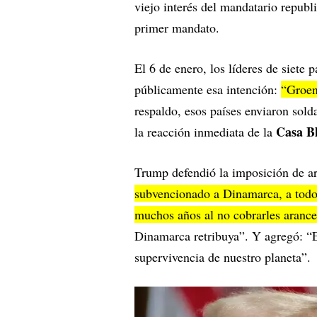
viejo interés del mandatario republ
primer mandato.
El 6 de enero, los líderes de siete
públicamente esa intención:
“Groen
respaldo, esos países enviaron solda
Casa B
la reacción inmediata de la
Trump defendió la imposición de ar
subvencionado a Dinamarca, a todos
muchos años al no cobrarles aranc
Dinamarca retribuya”. Y agregó: “E
supervivencia de nuestro planeta”.