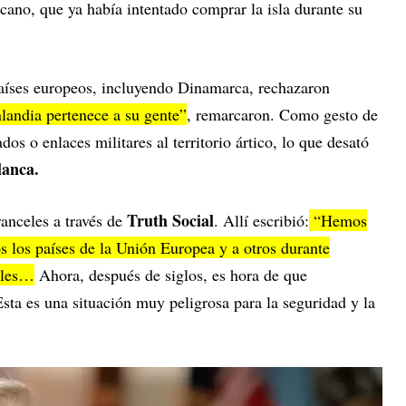
icano, que ya había intentado comprar la isla durante su
 países europeos, incluyendo Dinamarca, rechazaron
landia pertenece a su gente”
, remarcaron. Como gesto de
dos o enlaces militares al territorio ártico, lo que desató
lanca.
Truth Social
anceles a través de
. Allí escribió:
“Hemos
 los países de la Unión Europea y a otros durante
eles…
Ahora, después de siglos, es hora de que
sta es una situación muy peligrosa para la seguridad y la