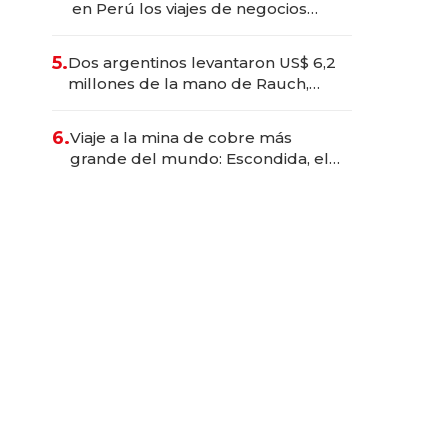
en Perú los viajes de negocios
dejan de ser reuniones para
convertirse en experiencias
5.
Dos argentinos levantaron US$ 6,2
transformadoras
millones de la mano de Rauch,
Englebienne y Woloski
6.
Viaje a la mina de cobre más
grande del mundo: Escondida, el
gigante chileno que exporta US$
14.000 millones anuales