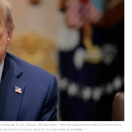
través de Truth Social. Allí escribió: “Hemos subvencionado a Dinamarca,
ros durante muchos años al no cobrarles aranceles…"