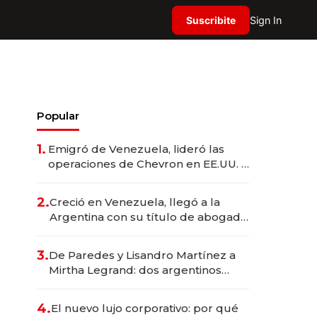
Suscribite
Sign In
Popular
1.
Emigró de Venezuela, lideró las
operaciones de Chevron en EE.UU. y
hoy es la única mujer CEO en Vaca
Muerta
2.
Creció en Venezuela, llegó a la
Argentina con su título de abogado
y construyó un imperio
gastronómico que revoluciona las
3.
De Paredes y Lisandro Martínez a
marcas "fast premium"
Mirtha Legrand: dos argentinos
impulsan el negocio del wellness
deportivo y el cuidado corporal
4.
El nuevo lujo corporativo: por qué