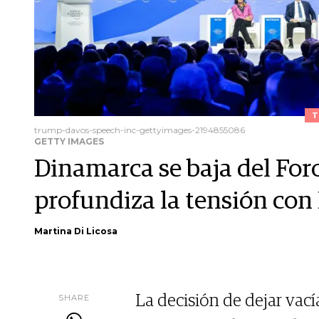
T
trump-davos-speech-inc-gettyimages-2194855086
GETTY IMAGES
Dinamarca se baja del For
profundiza la tensión con
Martina Di Licosa
SHARE
La decisión de dejar vací