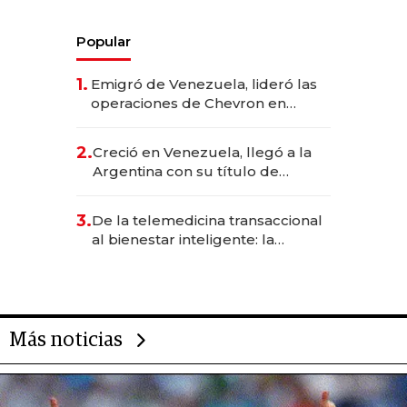
Popular
1.
Emigró de Venezuela, lideró las
operaciones de Chevron en
EE.UU. y hoy es la única mujer
CEO en Vaca Muerta
2.
Creció en Venezuela, llegó a la
Argentina con su título de
abogado y construyó un imperio
gastronómico que revoluciona
3.
De la telemedicina transaccional
las marcas "fast premium"
al bienestar inteligente: la
evolución de doc24 para
transformar a las organizaciones
Más noticias