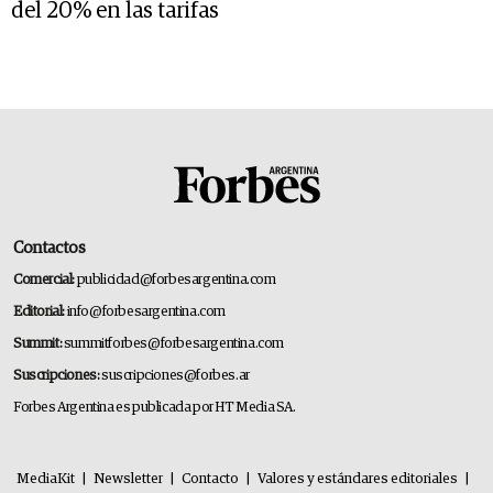
del 20% en las tarifas
Contactos
Comercial:
publicidad@forbesargentina.com
Editorial:
info@forbesargentina.com
Summit:
summitforbes@forbesargentina.com
Suscripciones:
suscripciones@forbes.ar
Forbes Argentina es publicada por HT Media SA.
MediaKit
|
Newsletter
|
Contacto
|
Valores y estándares editoriales
|