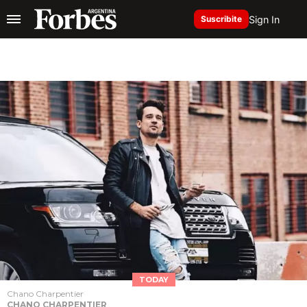
Sign In
Suscribite
TODAY
Chano Charpentier
CHANO CHARPENTIER