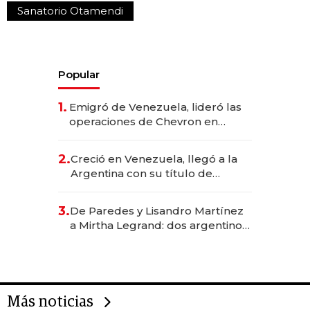
Sanatorio Otamendi
Popular
1.
Emigró de Venezuela, lideró las
operaciones de Chevron en
EE.UU. y hoy es la única mujer
CEO en Vaca Muerta
2.
Creció en Venezuela, llegó a la
Argentina con su título de
abogado y construyó un imperio
gastronómico que revoluciona
3.
De Paredes y Lisandro Martínez
las marcas "fast premium"
a Mirtha Legrand: dos argentinos
impulsan el negocio del wellness
deportivo y el cuidado corporal
Más noticias